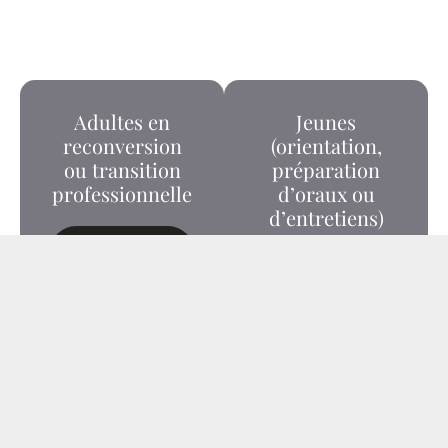
Adultes en
Jeunes
reconversion
(orientation,
ou transition
préparation
professionnelle
d’oraux ou
d’entretiens)
Contactez-
Moi
Un P'tit
Whatsapp ?
Chaque séance dure
Chaque séance dure
environ 1h.
environ 1h.
Nous échangeons pour
Nous échangeons pour
déterminer le nombre
déterminer le nombre
de séances qui
de séances qui
correspond à votre